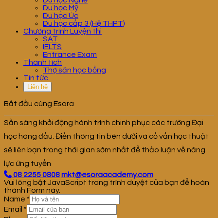
Du học Nghề
Du học Mỹ
Du học Úc
Du học cấp 3 (Hệ THPT)
Chương trình Luyện thi
SAT
IELTS
Entrance Exam
Thành tích
Thợ săn học bổng
Tin tức
Liên hệ
Bắt đầu cùng Esora
Sẵn sàng khởi động hành trình chinh phục các trường Đại
học hàng đầu. Điền thông tin bên dưới và cố vấn học thuật
sẽ liên bạn trong thời gian sớm nhất để thảo luận về năng
lực ứng tuyển
08 2255 0808
mkt@esoraacademy.com
Vui lòng bật JavaScript trong trình duyệt của bạn để hoàn
thành Form này.
Name
*
Email
*