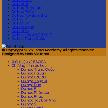
Du Học Đức
Du Học Bỉ
Du Hoc Phần Lan
Du Học Pháp
Du Học Tây Ban Nha
Du Học Ý
Du Học Úc
Du Học Nghề
Du Học Mỹ
Du học cấp 3 (Hệ THPT)
Du học Trung Quốc
© Copyright 2026 Esora Academy. All rights reserved.
Designed by Mark Vietnam
Giới thiệu về ESORA
Chương trình du học
Du học Trung Quốc
Du học Hà Lan
Du học Ba Lan
Du học Thụy Sĩ
Du học Đức
Du học Bỉ
Du học Phần Lan
Du học Pháp
Du học Tây Ban Nha
Du học Ý