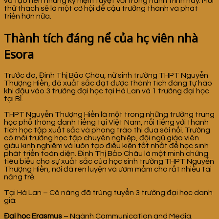
và tạo nên những kỷ niệm tuyệt vời trong hành trình này. Mỗi
thử thách sẽ là một cơ hội để cậu trưởng thành và phát
triển hơn nữa.
Thành tích đáng nể của học viên nhà
Esora
Trước đó, Đinh Thị Bảo Châu, nữ sinh trường THPT Nguyễn
Thượng Hiền, đã xuất sắc đạt được thành tích đáng tự hào
khi đậu vào 3 trường đại học tại Hà Lan và 1 trường đại học
tại Bỉ.
THPT Nguyễn Thượng Hiền là một trong những trường trung
học phổ thông danh tiếng tại Việt Nam, nổi tiếng với thành
tích học tập xuất sắc và phong trào thi đua sôi nổi. Trường
có môi trường học tập chuyên nghiệp, đội ngũ giáo viên
giàu kinh nghiệm và luôn tạo điều kiện tốt nhất để học sinh
phát triển toàn diện. Đinh Thị Bảo Châu là một minh chứng
tiêu biểu cho sự xuất sắc của học sinh trường THPT Nguyễn
Thượng Hiền, nơi đã rèn luyện và ươm mầm cho rất nhiều tài
năng trẻ.
Tại Hà Lan – Cô nàng đã trúng tuyển 3 trường đại học danh
giá:
Đại học Erasmus
– Ngành Communication and Media.