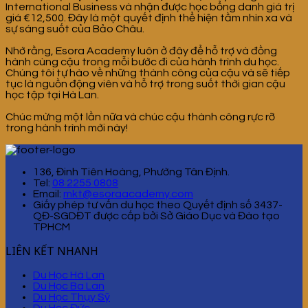
International Business và nhận được học bổng danh giá trị
giá €12,500. Đây là một quyết định thể hiện tầm nhìn xa và
sự sáng suốt của Bảo Châu.
Nhớ rằng, Esora Academy luôn ở đây để hỗ trợ và đồng
hành cùng cậu trong mỗi bước đi của hành trình du học.
Chúng tôi tự hào về những thành công của cậu và sẽ tiếp
tục là nguồn động viên và hỗ trợ trong suốt thời gian cậu
học tập tại Hà Lan.
Chúc mừng một lần nữa và chúc cậu thành công rực rỡ
trong hành trình mới này!
136, Đinh Tiên Hoàng, Phường Tân Định.
Tel:
08 2255 0808
Email:
mkt@esoraacademy.com
Giấy phép tư vấn du học theo Quyết định số 3437-
QĐ-SGDĐT được cấp bởi Sở Giáo Dục và Đào tạo
TPHCM
LIÊN KẾT NHANH
Du Học Hà Lan
Du Học Ba Lan
Du Học Thụy Sỹ