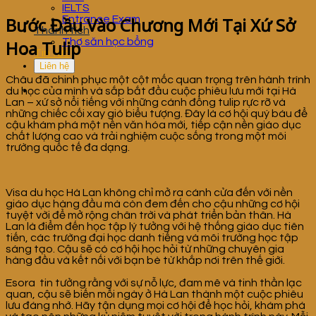
IELTS
Bước Đầu Vào Chương Mới Tại Xứ Sở
Entrance Exam
Thành tích
Thợ săn học bổng
Hoa Tulip
Tin tức
Liên hệ
Châu đã chinh phục một cột mốc quan trọng trên hành trình
du học của mình và sắp bắt đầu cuộc phiêu lưu mới tại Hà
Lan – xứ sở nổi tiếng với những cánh đồng tulip rực rỡ và
những chiếc cối xay gió biểu tượng. Đây là cơ hội quý báu để
cậu khám phá một nền văn hóa mới, tiếp cận nền giáo dục
chất lượng cao và trải nghiệm cuộc sống trong một môi
trường quốc tế đa dạng.
Visa du học Hà Lan không chỉ mở ra cánh cửa đến với nền
giáo dục hàng đầu mà còn đem đến cho cậu những cơ hội
tuyệt vời để mở rộng chân trời và phát triển bản thân. Hà
Lan là điểm đến học tập lý tưởng với hệ thống giáo dục tiên
tiến, các trường đại học danh tiếng và môi trường học tập
sáng tạo. Cậu sẽ có cơ hội học hỏi từ những chuyên gia
hàng đầu và kết nối với bạn bè từ khắp nơi trên thế giới.
Esora tin tưởng rằng với sự nỗ lực, đam mê và tinh thần lạc
quan, cậu sẽ biến mỗi ngày ở Hà Lan thành một cuộc phiêu
lưu đáng nhớ. Hãy tận dụng mọi cơ hội để học hỏi, khám phá