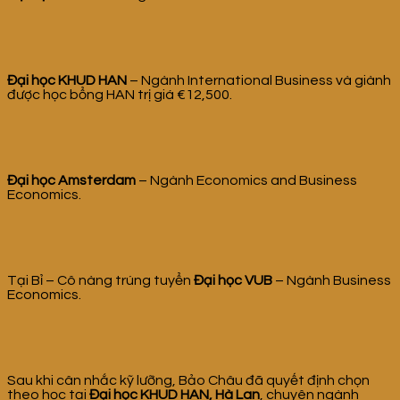
Đại học KHUD HAN
– Ngành International Business và giành
được học bổng HAN trị giá €12,500.
Đại học Amsterdam
– Ngành Economics and Business
Economics.
Tại Bỉ – Cô nàng trúng tuyển
Đại học VUB
– Ngành Business
Economics.
Sau khi cân nhắc kỹ lưỡng, Bảo Châu đã quyết định chọn
theo học tại
Đại học KHUD HAN, Hà Lan
, chuyên ngành