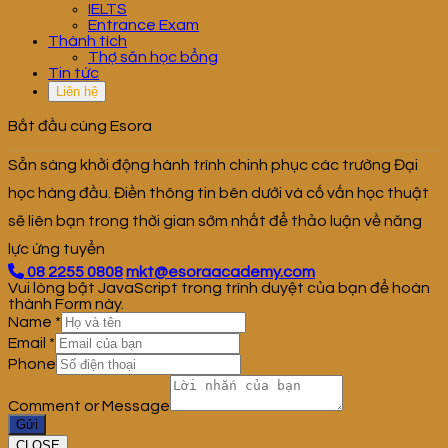
IELTS
Entrance Exam
Thành tích
Thợ săn học bổng
Tin tức
Liên hệ
Bắt đầu cùng Esora
Sẵn sàng khởi động hành trình chinh phục các trường Đại
học hàng đầu. Điền thông tin bên dưới và cố vấn học thuật
sẽ liên bạn trong thời gian sớm nhất để thảo luận về năng
lực ứng tuyển
08 2255 0808
mkt@esoraacademy.com
Vui lòng bật JavaScript trong trình duyệt của bạn để hoàn
thành Form này.
Name
*
Email
*
Phone
Comment or Message
Gửi
CLOSE