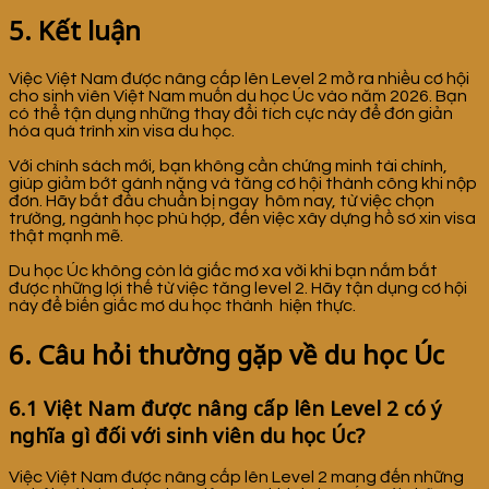
5. Kết luận
Việc Việt Nam được nâng cấp lên Level 2 mở ra nhiều cơ hội
cho sinh viên Việt Nam muốn du học Úc vào năm 2026. Bạn
có thể tận dụng những thay đổi tích cực này để đơn giản
hóa quá trình xin visa du học.
Với chính sách mới, bạn không cần chứng minh tài chính,
giúp giảm bớt gánh nặng và tăng cơ hội thành công khi nộp
đơn. Hãy bắt đầu chuẩn bị ngay hôm nay, từ việc chọn
trường, ngành học phù hợp, đến việc xây dựng hồ sơ xin visa
thật mạnh mẽ.
Du học Úc không còn là giấc mơ xa vời khi bạn nắm bắt
được những lợi thế từ việc tăng level 2. Hãy tận dụng cơ hội
này để biến giấc mơ du học thành hiện thực.
6. Câu hỏi thường gặp về du học Úc
6.1 Việt Nam được nâng cấp lên Level 2 có ý
nghĩa gì đối với sinh viên du học Úc?
Việc Việt Nam được nâng cấp lên Level 2 mang đến những