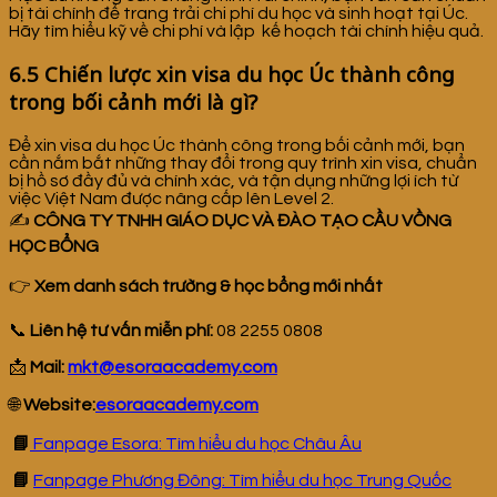
bị tài chính để trang trải chi phí du học và sinh hoạt tại Úc.
Hãy tìm hiểu kỹ về chi phí và lập kế hoạch tài chính hiệu quả.
6.5 Chiến lược xin visa du học Úc thành công
trong bối cảnh mới là gì?
Để xin visa du học Úc thành công trong bối cảnh mới, bạn
cần nắm bắt những thay đổi trong quy trình xin visa, chuẩn
bị hồ sơ đầy đủ và chính xác, và tận dụng những lợi ích từ
việc Việt Nam được nâng cấp lên Level 2.
✍️
CÔNG TY TNHH GIÁO DỤC VÀ ĐÀO TẠO CẦU VỒNG
HỌC BỔNG
👉
Xem danh sách trường & học bổng mới nhất
📞
Liên hệ tư vấn miễn phí:
08 2255 0808
📩
Mail:
mkt@esoraacademy.com
🌐
Website:
esoraacademy.com
📘
Fanpage Esora: Tìm hiểu du học Châu Âu
📘
Fanpage Phương Đông: Tìm hiểu du học Trung Quốc