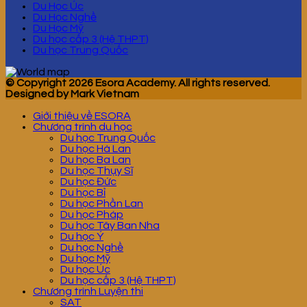
Du Học Úc
Du Học Nghề
Du Học Mỹ
Du học cấp 3 (Hệ THPT)
Du học Trung Quốc
© Copyright 2026 Esora Academy. All rights reserved.
Designed by Mark Vietnam
Giới thiệu về ESORA
Chương trình du học
Du học Trung Quốc
Du học Hà Lan
Du học Ba Lan
Du học Thụy Sĩ
Du học Đức
Du học Bỉ
Du học Phần Lan
Du học Pháp
Du học Tây Ban Nha
Du học Ý
Du học Nghề
Du học Mỹ
Du học Úc
Du học cấp 3 (Hệ THPT)
Chương trình Luyện thi
SAT