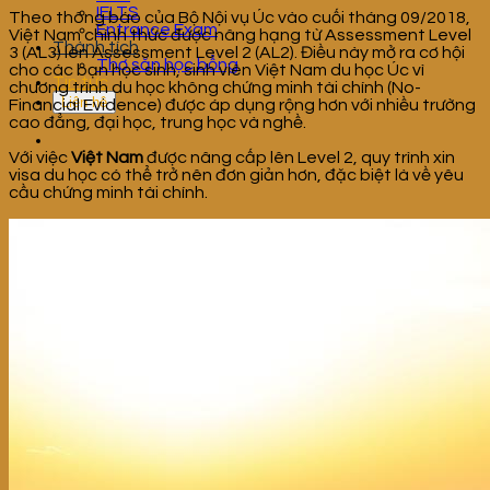
IELTS
Theo thông báo của Bộ Nội vụ Úc vào cuối tháng 09/2018,
Entrance Exam
Việt Nam chính thức được nâng hạng từ Assessment Level
Thành tích
3 (AL3) lên Assessment Level 2 (AL2). Điều này mở ra cơ hội
Thợ săn học bổng
cho các bạn học sinh, sinh viên Việt Nam du học Úc vì
Tin tức
chương trình du học không chứng minh tài chính (No-
Liên hệ
Financial Evidence) được áp dụng rộng hơn với nhiều trường
cao đẳng, đại học, trung học và nghề.
Với việc
Việt Nam
được nâng cấp lên Level 2, quy trình xin
visa du học có thể trở nên đơn giản hơn, đặc biệt là về yêu
cầu chứng minh tài chính.