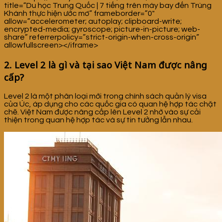
title=”Du học Trung Quốc | 7 tiếng trên máy bay đến Trùng
Khánh thực hiện ước mơ” frameborder=”0″
allow=”accelerometer; autoplay; clipboard-write;
encrypted-media; gyroscope; picture-in-picture; web-
share” referrerpolicy=”strict-origin-when-cross-origin”
allowfullscreen></iframe>
2. Level 2 là gì và tại sao Việt Nam được nâng
cấp?
Level 2 là một phân loại mới trong chính sách quản lý visa
của Úc, áp dụng cho các quốc gia có quan hệ hợp tác chặt
chẽ. Việt Nam được nâng cấp lên Level 2 nhờ vào sự cải
thiện trong quan hệ hợp tác và sự tin tưởng lẫn nhau.