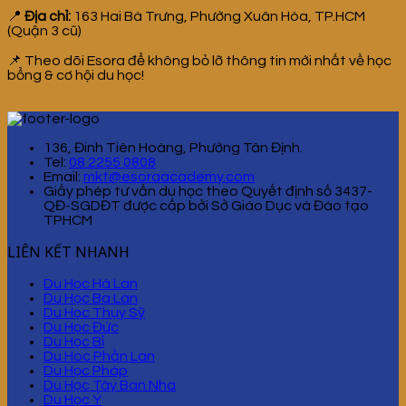
📍
Địa chỉ:
163 Hai Bà Trưng, Phường Xuân Hòa, TP.HCM
(Quận 3 cũ)
📌 Theo dõi Esora để không bỏ lỡ thông tin mới nhất về học
bổng & cơ hội du học!
136, Đinh Tiên Hoàng, Phường Tân Định.
Tel:
08 2255 0808
Email:
mkt@esoraacademy.com
Giấy phép tư vấn du học theo Quyết định số 3437-
QĐ-SGDĐT được cấp bởi Sở Giáo Dục và Đào tạo
TPHCM
LIÊN KẾT NHANH
Du Học Hà Lan
Du Học Ba Lan
Du Học Thụy Sỹ
Du Học Đức
Du Học Bỉ
Du Hoc Phần Lan
Du Học Pháp
Du Học Tây Ban Nha
Du Học Ý