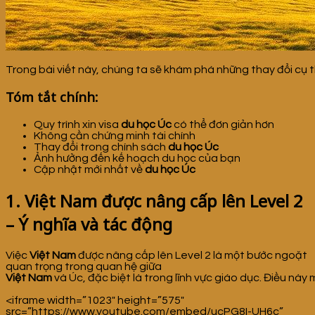
Trong bài viết này, chúng ta sẽ khám phá những thay đổi cụ
Tóm tắt chính:
Quy trình xin visa
du học Úc
có thể đơn giản hơn
Không cần chứng minh tài chính
Thay đổi trong chính sách
du học Úc
Ảnh hưởng đến kế hoạch du học của bạn
Cập nhật mới nhất về
du học Úc
1. Việt Nam được nâng cấp lên Level 2
– Ý nghĩa và tác động
Việc
Việt Nam
được nâng cấp lên Level 2 là một bước ngoặt
quan trọng trong quan hệ giữa
Việt Nam
và Úc, đặc biệt là trong lĩnh vực giáo dục. Điều này
<iframe width=”1023″ height=”575″
src=”https://www.youtube.com/embed/ucPG8I-UH6c”