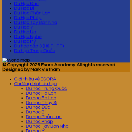
Du Học Đức
Du Học Bỉ
Du Hoc Phần Lan
Du Học Pháp
Du Học Tây Ban Nha
Du Học Ý
Du Học Úc
Du Học Nghề
Du Học Mỹ
Du học cấp 3 (Hệ THPT)
Du học Trung Quốc
© Copyright 2026 Esora Academy. All rights reserved.
Designed by Mark Vietnam
Giới thiệu về ESORA
Chương trình du học
Du học Trung Quốc
Du học Hà Lan
Du học Ba Lan
Du học Thụy Sĩ
Du học Đức
Du học Bỉ
Du học Phần Lan
Du học Pháp
Du học Tây Ban Nha
Du học Ý