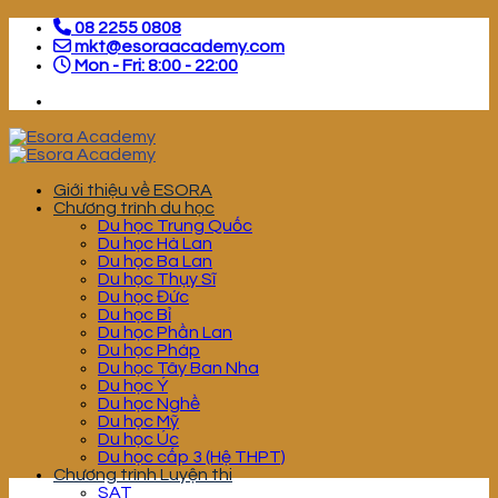
Skip
08 2255 0808
to
mkt@esoraacademy.com
content
Mon - Fri: 8:00 - 22:00
Giới thiệu về ESORA
Chương trình du học
Du học Trung Quốc
Du học Hà Lan
Du học Ba Lan
Du học Thụy Sĩ
Du học Đức
Du học Bỉ
Du học Phần Lan
Du học Pháp
Du học Tây Ban Nha
Du học Ý
Du học Nghề
Du học Mỹ
Du học Úc
Du học cấp 3 (Hệ THPT)
Chương trình Luyện thi
SAT