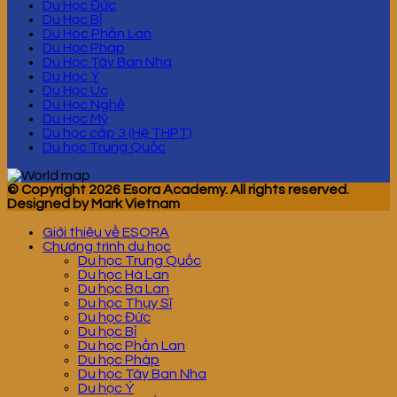
Du Học Đức
Du Học Bỉ
Du Hoc Phần Lan
Du Học Pháp
Du Học Tây Ban Nha
Du Học Ý
Du Học Úc
Du Học Nghề
Du Học Mỹ
Du học cấp 3 (Hệ THPT)
Du học Trung Quốc
© Copyright 2026 Esora Academy. All rights reserved.
Designed by Mark Vietnam
Giới thiệu về ESORA
Chương trình du học
Du học Trung Quốc
Du học Hà Lan
Du học Ba Lan
Du học Thụy Sĩ
Du học Đức
Du học Bỉ
Du học Phần Lan
Du học Pháp
Du học Tây Ban Nha
Du học Ý