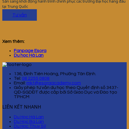
Sẵn sàng khởi động hành trình chinh phục các trường Đại học hàng đầu
tại Trung Quốc
Tư vấn
Xem thêm:
Fanpage Esora
Du học Hà Lan
136, Đinh Tiên Hoàng, Phường Tân Định.
Tel:
08 2255 0808
Email:
mkt@esoraacademy.com
Giấy phép tư vấn du học theo Quyết định số 3437-
QĐ-SGDĐT được cấp bởi Sở Giáo Dục và Đào tạo
TPHCM
LIÊN KẾT NHANH
Du Học Hà Lan
Du Học Ba Lan
Du Học Thụy Sỹ