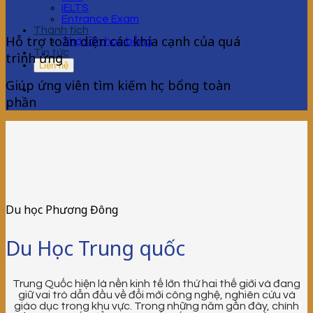
IELTS
Entrance Exam
Thành tích
Hỗ trợ toàn diện các khía cạnh của quá
Thợ săn học bổng
Tin tức
trình ứng
Liên hệ
Giúp ứng viên tìm kiếm học bổng toàn
phần
Du học Phương Đông
Du Học Trung quốc
Trung Quốc hiện là nền kinh tế lớn thứ hai thế giới và đang
giữ vai trò dẫn đầu về đổi mới công nghệ, nghiên cứu và
giáo dục trong khu vực. Trong những năm gần đây, chính