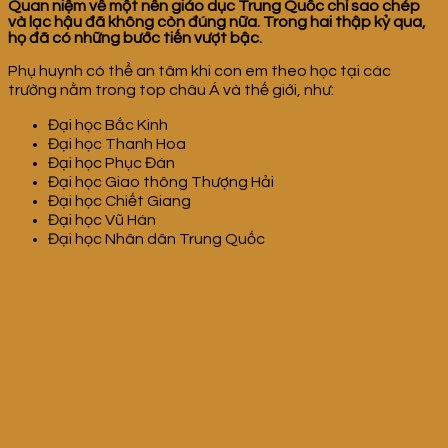
Quan niệm về một nền giáo dục Trung Quốc chỉ sao chép
và lạc hậu đã không còn đúng nữa. Trong hai thập kỷ qua,
họ đã có những bước tiến vượt bậc.
Phụ huynh có thể an tâm khi con em theo học tại các
trường nằm trong top châu Á và thế giới, như:
Đại học Bắc Kinh
Đại học Thanh Hoa
Đại học Phục Đán
Đại học Giao thông Thượng Hải
Đại học Chiết Giang
Đại học Vũ Hán
Đại học Nhân dân Trung Quốc