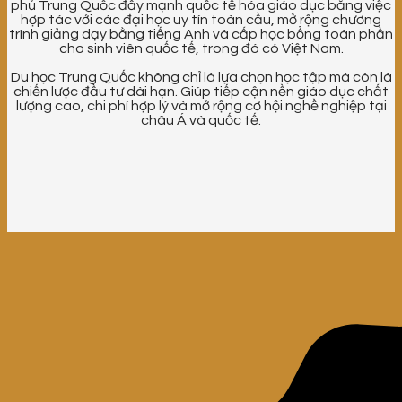
phủ Trung Quốc đẩy mạnh quốc tế hóa giáo dục bằng việc
hợp tác với các đại học uy tín toàn cầu, mở rộng chương
trình giảng dạy bằng tiếng Anh và cấp học bổng toàn phần
cho sinh viên quốc tế, trong đó có Việt Nam.
Du học Trung Quốc không chỉ là lựa chọn học tập mà còn là
chiến lược đầu tư dài hạn. Giúp tiếp cận nền giáo dục chất
lượng cao, chi phí hợp lý và mở rộng cơ hội nghề nghiệp tại
châu Á và quốc tế.