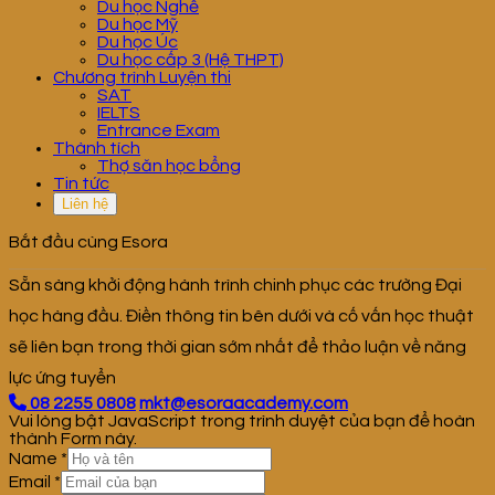
Du học Nghề
Du học Mỹ
Du học Úc
Du học cấp 3 (Hệ THPT)
Chương trình Luyện thi
SAT
IELTS
Entrance Exam
Thành tích
Thợ săn học bổng
Tin tức
Liên hệ
Bắt đầu cùng Esora
Sẵn sàng khởi động hành trình chinh phục các trường Đại
học hàng đầu. Điền thông tin bên dưới và cố vấn học thuật
sẽ liên bạn trong thời gian sớm nhất để thảo luận về năng
lực ứng tuyển
08 2255 0808
mkt@esoraacademy.com
Vui lòng bật JavaScript trong trình duyệt của bạn để hoàn
thành Form này.
Name
*
Email
*