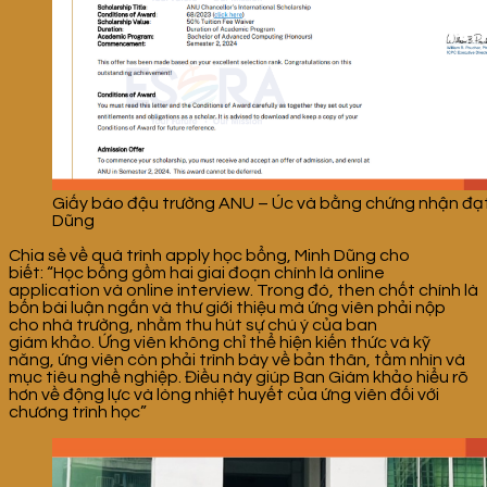
Giấy báo đậu trường ANU – Úc và bằng chứng nhận đạt 
Dũng
Chia sẻ về quá trình apply học bổng, Minh Dũng cho
biết: “Học bổng gồm hai giai đoạn chính là online
application và online interview. Trong đó, then chốt chính là
bốn bài luận ngắn và thư giới thiệu mà ứng viên phải nộp
cho nhà trường, nhằm thu hút sự chú ý của ban
giám khảo. Ứng viên không chỉ thể hiện kiến thức và kỹ
năng, ứng viên còn phải trình bày về bản thân, tầm nhìn và
mục tiêu nghề nghiệp. Điều này giúp Ban Giám khảo hiểu rõ
hơn về động lực và lòng nhiệt huyết của ứng viên đối với
chương trình học”