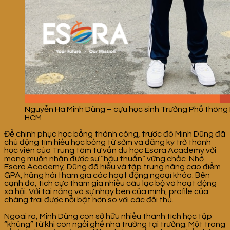
Nguyễn Hà Minh Dũng – cựu học sinh Trường Phổ thông
HCM
Để chinh phục học bổng thành công, trước đó Minh Dũng đã
chủ động tìm hiểu học bổng từ sớm và đăng ký trở thành
học viên của Trung tâm tư vấn du học Esora Academy với
mong muốn nhận được sự “hậu thuẫn” vững chắc. Nhờ
Esora Academy, Dũng đã hiểu và tập trung nâng cao điểm
GPA, hăng hái tham gia các hoạt động ngoại khóa. Bên
cạnh đó, tích cực tham gia nhiều câu lạc bộ và hoạt động
xã hội. Với tài năng và sự nhạy bén của mình, profile của
chàng trai được nổi bật hơn so với các đối thủ.
Ngoài ra, Minh Dũng còn sở hữu nhiều thành tích học tập
“khủng” từ khi còn ngồi ghế nhà trường tại trường. Một trong