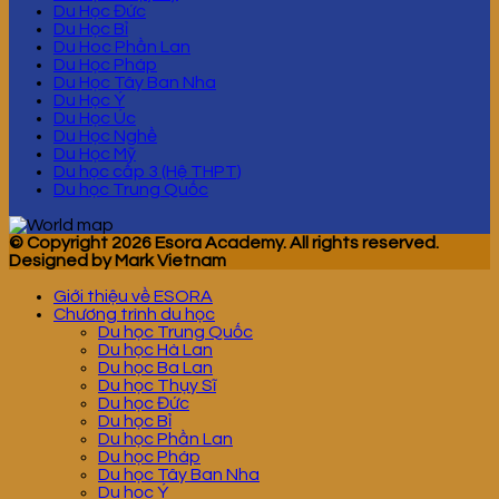
Du Học Đức
Du Học Bỉ
Du Hoc Phần Lan
Du Học Pháp
Du Học Tây Ban Nha
Du Học Ý
Du Học Úc
Du Học Nghề
Du Học Mỹ
Du học cấp 3 (Hệ THPT)
Du học Trung Quốc
© Copyright 2026 Esora Academy. All rights reserved.
Designed by Mark Vietnam
Giới thiệu về ESORA
Chương trình du học
Du học Trung Quốc
Du học Hà Lan
Du học Ba Lan
Du học Thụy Sĩ
Du học Đức
Du học Bỉ
Du học Phần Lan
Du học Pháp
Du học Tây Ban Nha
Du học Ý