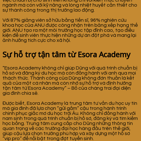
ngành mà còn với kỹ năng và lòng nhiệt huyết cần thiết cho
sự thành công trong thị trường lao động.
Với 87% giảng viên sở hữu bằng tiến sĩ, 96% nghiên cứu
khoa học của ANU được công nhận trên bảng xếp hạng thế
giới. ANU tạo ra một môi trường học tập đỉnh cao, tạo điều
kiện để sinh viên thực hiện những dự án đột phá và mang lại
ảnh hưởng tích cực cho xã hội.
Sự hỗ trợ tận tâm từ Esora Academy
“Esora Academy không chỉ giúp Dũng với quá trình chuẩn bị
hồ sơ và đăng ký du học mà còn đồng hành với anh qua mọi
thách thức. Thành công của Dũng không đơn thuần là kết
quả của một cá nhân mà còn nhờ sự hỗ trợ và định hướng
tận tâm từ Esora Academy” – Bố của chàng trai đại diện
gia đình chia sẻ.
Được biết, Esora Academy là trung tâm tư vấn du học uy tín
mà gia đình đã lựa chọn “gửi gắm” cậu trong hành trình
chinh phục giấc mơ du học trời Âu. Không chỉ đồng hành với
nam sinh trong quá trình chuẩn bị hồ sơ, đăng ký và tìm kiếm
học bổng. Trung tâm cung cấp cho Dũng những thông tin
quan trọng về các trường đại học hàng đầu trên thế giới,
giúp cậu lựa chọn trường phù hợp và xây dựng một hồ sơ
“vip pro” để nổi bật trong đợt tuyển sinh.