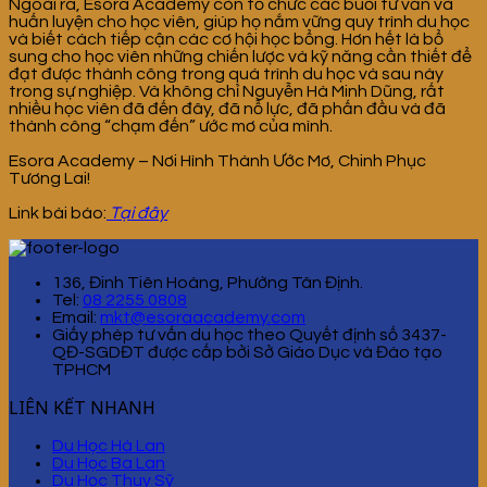
Ngoài ra, Esora Academy còn tổ chức các buổi tư vấn và
huấn luyện cho học viên, giúp họ nắm vững quy trình du học
và biết cách tiếp cận các cơ hội học bổng. Hơn hết là bổ
sung cho học viên những chiến lược và kỹ năng cần thiết để
đạt được thành công trong quá trình du học và sau này
trong sự nghiệp. Và không chỉ Nguyễn Hà Minh Dũng, rất
nhiều học viên đã đến đây, đã nỗ lực, đã phấn đầu và đã
thành công “chạm đến” ước mơ của mình.
Esora Academy – Nơi Hình Thành Ước Mơ, Chinh Phục
Tương Lai!
Link bài báo:
Tại đây
136, Đinh Tiên Hoàng, Phường Tân Định.
Tel:
08 2255 0808
Email:
mkt@esoraacademy.com
Giấy phép tư vấn du học theo Quyết định số 3437-
QĐ-SGDĐT được cấp bởi Sở Giáo Dục và Đào tạo
TPHCM
LIÊN KẾT NHANH
Du Học Hà Lan
Du Học Ba Lan
Du Học Thụy Sỹ