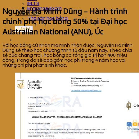
IELTS
Nguyễn Hà Minh Dũng – Hành trình
Entrance Exam
Thành tích
Thợ săn học bổng
chinh phục học bổng 50% tại Đại học
Tin tức
Australian National (ANU), Úc
Liên hệ
Với học bổng cử nhân mà mình nhận được, Nguyễn Hà Minh
Dũng sẽ theo học chương trình từ đầu năm nay. Theo chia
sẻ của chàng trai, học bổng có tổng giá trị hơn 400 triệu
đồng, trong đó sẽ bao gồm học phí trong 4 năm học và
những chi phí phát sinh khác.