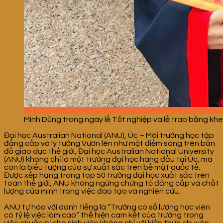
Minh Dũng trong ngày lễ Tốt nghiệp và lễ trao bằng kh
Đại học Australian National (ANU), Úc – Môi trường học tập
đẳng cấp và lý tưởng
Vươn lên như một điểm sáng trên bản
đồ giáo dục thế giới, Đại học Australian National University
(ANU) không chỉ là một trường đại học hàng đầu tại Úc, mà
còn là biểu tượng của sự xuất sắc trên bề mặt quốc tế.
Được xếp hạng trong top 50 trường đại học xuất sắc trên
toàn thế giới, ANU không ngừng chứng tỏ đẳng cấp và chất
lượng của mình trong việc đào tạo và nghiên cứu.
ANU tự hào với danh tiếng là “Trường có số lượng học viên
có tỷ lệ việc làm cao” thể hiện cam kết của trường trong
việc chuẩn bị cho sinh viên không chỉ với kiến thức chuyên