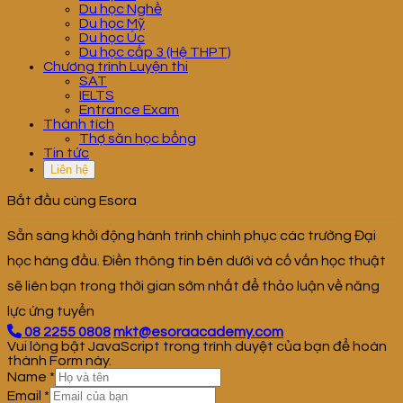
Du học Nghề
Du học Mỹ
Du học Úc
Du học cấp 3 (Hệ THPT)
Chương trình Luyện thi
SAT
IELTS
Entrance Exam
Thành tích
Thợ săn học bổng
Tin tức
Liên hệ
Bắt đầu cùng Esora
Sẵn sàng khởi động hành trình chinh phục các trường Đại
học hàng đầu. Điền thông tin bên dưới và cố vấn học thuật
sẽ liên bạn trong thời gian sớm nhất để thảo luận về năng
lực ứng tuyển
08 2255 0808
mkt@esoraacademy.com
Vui lòng bật JavaScript trong trình duyệt của bạn để hoàn
thành Form này.
Name
*
Email
*