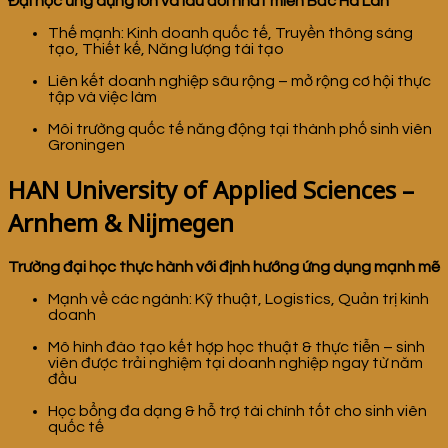
Đại học ứng dụng lớn và lâu đời nhất miền Bắc Hà Lan
Thế mạnh: Kinh doanh quốc tế, Truyền thông sáng
tạo, Thiết kế, Năng lượng tái tạo
Liên kết doanh nghiệp sâu rộng – mở rộng cơ hội thực
tập và việc làm
Môi trường quốc tế năng động tại thành phố sinh viên
Groningen
HAN University of Applied Sciences –
Arnhem & Nijmegen
Trường đại học thực hành với định hướng ứng dụng mạnh mẽ
Mạnh về các ngành: Kỹ thuật, Logistics, Quản trị kinh
doanh
Mô hình đào tạo kết hợp học thuật & thực tiễn – sinh
viên được trải nghiệm tại doanh nghiệp ngay từ năm
đầu
Học bổng đa dạng & hỗ trợ tài chính tốt cho sinh viên
quốc tế