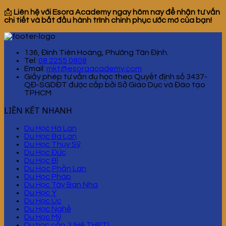
📩
Liên hệ với Esora Academy ngay hôm nay để nhận tư vấn
chi tiết và bắt đầu hành trình chinh phục ước mơ của bạn!
136, Đinh Tiên Hoàng, Phường Tân Định.
Tel:
08 2255 0808
Email:
mkt@esoraacademy.com
Giấy phép tư vấn du học theo Quyết định số 3437-
QĐ-SGDĐT được cấp bởi Sở Giáo Dục và Đào tạo
TPHCM
LIÊN KẾT NHANH
Du Học Hà Lan
Du Học Ba Lan
Du Học Thụy Sỹ
Du Học Đức
Du Học Bỉ
Du Hoc Phần Lan
Du Học Pháp
Du Học Tây Ban Nha
Du Học Ý
Du Học Úc
Du Học Nghề
Du Học Mỹ
Du học cấp 3 (Hệ THPT)