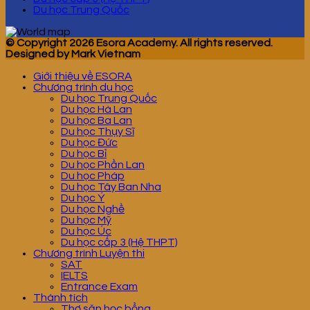
Du học Trung Quốc
© Copyright 2026 Esora Academy. All rights reserved.
Designed by Mark Vietnam
Giới thiệu về ESORA
Chương trình du học
Du học Trung Quốc
Du học Hà Lan
Du học Ba Lan
Du học Thụy Sĩ
Du học Đức
Du học Bỉ
Du học Phần Lan
Du học Pháp
Du học Tây Ban Nha
Du học Ý
Du học Nghề
Du học Mỹ
Du học Úc
Du học cấp 3 (Hệ THPT)
Chương trình Luyện thi
SAT
IELTS
Entrance Exam
Thành tích
Thợ săn học bổng