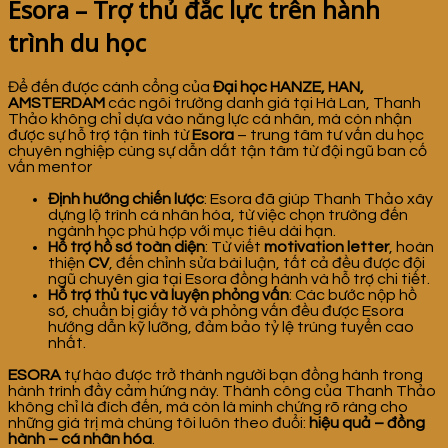
Esora – Trợ thủ đắc lực trên hành
trình du học
Để đến được cánh cổng của
Đại học HANZE, HAN,
AMSTERDAM
các ngôi trường danh giá tại Hà Lan, Thanh
Thảo không chỉ dựa vào năng lực cá nhân, mà còn nhận
được sự hỗ trợ tận tình từ
Esora
– trung tâm tư vấn du học
chuyên nghiệp cùng sự dẫn dắt tận tâm từ đội ngũ ban cố
vấn mentor
Định hướng chiến lược
: Esora đã giúp Thanh Thảo xây
dựng lộ trình cá nhân hóa, từ việc chọn trường đến
ngành học phù hợp với mục tiêu dài hạn.
Hỗ trợ hồ sơ toàn diện
: Từ viết
motivation letter
, hoàn
thiện
CV
, đến chỉnh sửa bài luận, tất cả đều được đội
ngũ chuyên gia tại Esora đồng hành và hỗ trợ chi tiết.
Hỗ trợ thủ tục và luyện phỏng vấn
: Các bước nộp hồ
sơ, chuẩn bị giấy tờ và phỏng vấn đều được Esora
hướng dẫn kỹ lưỡng, đảm bảo tỷ lệ trúng tuyển cao
nhất.
ESORA
tự hào được trở thành người bạn đồng hành trong
hành trình đầy cảm hứng này. Thành công của Thanh Thảo
không chỉ là đích đến, mà còn là minh chứng rõ ràng cho
những giá trị mà chúng tôi luôn theo đuổi:
hiệu quả – đồng
hành – cá nhân hóa
.