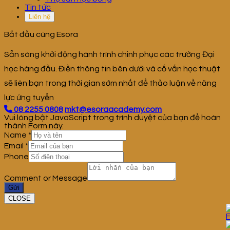
Tin tức
Liên hệ
Bắt đầu cùng Esora
Sẵn sàng khởi động hành trình chinh phục các trường Đại
học hàng đầu. Điền thông tin bên dưới và cố vấn học thuật
sẽ liên bạn trong thời gian sớm nhất để thảo luận về năng
lực ứng tuyển
08 2255 0808
mkt@esoraacademy.com
Vui lòng bật JavaScript trong trình duyệt của bạn để hoàn
thành Form này.
Name
*
Email
*
Phone
Comment or Message
Gửi
CLOSE