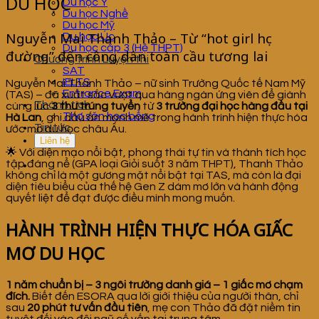
DU HỌC
Du học Ý
Du học Nghề
Du học Mỹ
Nguyễn Mai Thanh Thảo – Từ “hot girl học
Du học Úc
Du học cấp 3 (Hệ THPT)
đường” đến công dân toàn cầu tương lai
Chương trình Luyện thi
SAT
IELTS
Nguyễn Mai Thanh Thảo – nữ sinh Trường Quốc tế Nam Mỹ
Entrance Exam
(TAS) – đã xuất sắc vượt qua hàng ngàn ứng viên để giành
Thành tích
cùng lúc
3 thư trúng tuyển
từ
3 trường đại học hàng đầu tại
Thợ săn học bổng
Hà Lan
, ghi dấu ấn mạnh mẽ trong hành trình hiện thực hóa
Tin tức
ước mơ du học châu Âu.
Liên hệ
🌟 Với diện mạo nổi bật, phong thái tự tin và thành tích học
tập đáng nể (GPA loại Giỏi suốt 3 năm THPT), Thanh Thảo
không chỉ là một gương mặt nổi bật tại TAS, mà còn là đại
diện tiêu biểu của thế hệ Gen Z dám mơ lớn và hành động
quyết liệt để đạt được điều mình mong muốn.
HÀNH TRÌNH HIỆN THỰC HÓA GIẤC
MƠ DU HỌC
1 năm chuẩn bị – 3 ngôi trường danh giá – 1 giấc mơ chạm
đích.
Biết đến ESORA qua lời giới thiệu của người thân, chỉ
sau
20 phút tư vấn đầu tiên
, mẹ con Thảo đã đặt niềm tin