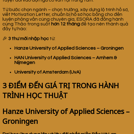
tuyệt đối vào đội ngũ cố vấn tại trung tâm.
Từ bước chọn ngành – chọn trường, xây dựng lộ trình hồ sơ,
viết Motivation Letter, chuẩn bị hồ sơ học bổng cho đến
luyện phỏng vấn cùng chuyên gia, ESORA đã đồng hành
cùng Thảo trong suốt
hơn 12 tháng
để tạo nên thành quả
đầy tự hào:
🎉
3 thư mời nhập học
từ:
Hanze University of Applied Sciences – Groningen
HAN University of Applied Sciences – Arnhem &
Nijmegen
University of Amsterdam (UvA)
3 ĐIỂM ĐẾN GIÁ TRỊ TRONG HÀNH
TRÌNH HỌC THUẬT
Hanze University of Applied Sciences –
Groningen