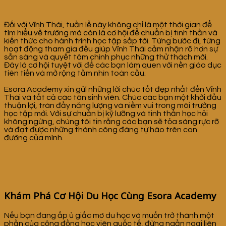
Đối với Vĩnh Thái, tuần lễ này không chỉ là một thời gian để
tìm hiểu về trường mà còn là cơ hội để chuẩn bị tinh thần và
kiến thức cho hành trình học tập sắp tới. Từng bước đi, từng
hoạt động tham gia đều giúp Vĩnh Thái cảm nhận rõ hơn sự
sẵn sàng và quyết tâm chinh phục những thử thách mới.
Đây là cơ hội tuyệt vời để các bạn làm quen với nền giáo dục
tiên tiến và mở rộng tầm nhìn toàn cầu.
Esora Academy xin gửi những lời chúc tốt đẹp nhất đến Vĩnh
Thái và tất cả các tân sinh viên. Chúc các bạn một khởi đầu
thuận lợi, tràn đầy năng lượng và niềm vui trong môi trường
học tập mới. Với sự chuẩn bị kỹ lưỡng và tinh thần học hỏi
không ngừng, chúng tôi tin rằng các bạn sẽ tỏa sáng rực rỡ
và đạt được những thành công đáng tự hào trên con
đường của mình.
Khám Phá Cơ Hội Du Học Cùng Esora Academy
Nếu bạn đang ấp ủ giấc mơ du học và muốn trở thành một
phần của cộng đồng học viên quốc tế, đừng ngần ngại liên