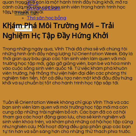
quan trọng mà còn là một hành trình đầy hứng khởi, mở ra
IELTS
cánh cửa mới cho các bạn sinh viên trong hành trình học
Entrance Exam
tập tại nước ngoài.
Thành tích
Thợ săn học bổng
Khám Phá Môi Trường Mới –
Trải
Tin tức
Liên hệ
Nghiệm Học Tập Đầy Hứng Khởi
Trong những ngày qua, Vĩnh Thái đã chia sẻ với chúng tôi
những hình ảnh đầy năng lượng từ Orientation Week. Đây là
thời gian quý báu giúp các tân sinh viên làm quen với môi
trường học tập mới, gặp gỡ giảng viên, bạn bè và hòa mình
vào cuộc sống sinh viên quốc tế. Từ việc khám phá khuôn
viên trường, hệ thống thư viện hiện đại đến các phòng thí
nghiệm tiên tiến, tất cả đều tạo nên một khởi đầu đầy hứng
khởi và sự chuẩn bị tốt cho hành trình học tập sắp tới.
Tuần lễ Orientation Week không chỉ giúp Vĩnh Thái và các
bạn sinh viên làm quen với môi trường học tập mới mà còn
cung cấp những trải nghiệm bổ ích. Các bạn đã có cơ hội
tham gia các hoạt động giao lưu, chia sẻ kinh nghiệm với
sinh viên khóa trên, và khám phá những cơ hội học tập cũng
như nghiên cứu. Mỗi hoạt động đều góp phần giúp các bạn
tự tin hơn và sẵn sàng hơn cho những thử thách phía trước.