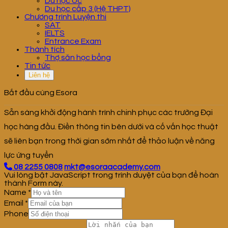
Du học Úc
Du học cấp 3 (Hệ THPT)
Chương trình Luyện thi
SAT
IELTS
Entrance Exam
Thành tích
Thợ săn học bổng
Tin tức
Liên hệ
Bắt đầu cùng Esora
Sẵn sàng khởi động hành trình chinh phục các trường Đại
học hàng đầu. Điền thông tin bên dưới và cố vấn học thuật
sẽ liên bạn trong thời gian sớm nhất để thảo luận về năng
lực ứng tuyển
08 2255 0808
mkt@esoraacademy.com
Vui lòng bật JavaScript trong trình duyệt của bạn để hoàn
thành Form này.
Name
*
Email
*
Phone