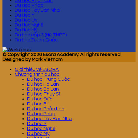
Du Hoc Phần Lan
Du Học Pháp
Du Học Tây Ban Nha
Du Học Ý
Du Học Úc
Du Học Nghề
Du Học Mỹ
Du học cấp 3 (Hệ THPT)
Du học Trung Quốc
© Copyright 2026 Esora Academy. All rights reserved.
Designed by Mark Vietnam
Giới thiệu về ESORA
Chương trình du học
Du học Trung Quốc
Du học Hà Lan
Du học Ba Lan
Du học Thụy Sĩ
Du học Đức
Du học Bỉ
Du học Phần Lan
Du học Pháp
Du học Tây Ban Nha
Du học Ý
Du học Nghề
Du học Mỹ