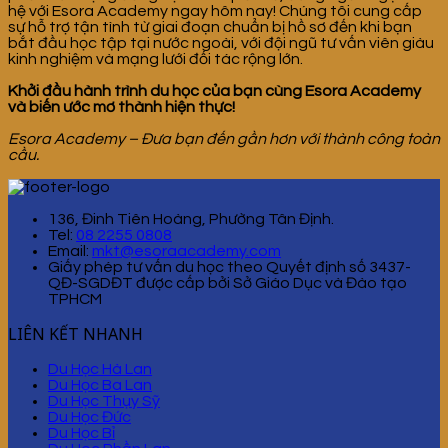
hệ với Esora Academy ngay hôm nay! Chúng tôi cung cấp
sự hỗ trợ tận tình từ giai đoạn chuẩn bị hồ sơ đến khi bạn
bắt đầu học tập tại nước ngoài, với đội ngũ tư vấn viên giàu
kinh nghiệm và mạng lưới đối tác rộng lớn.
Khởi đầu hành trình du học của bạn cùng Esora Academy
và biến ước mơ thành hiện thực!
Esora Academy – Đưa bạn đến gần hơn với thành công toàn
cầu.
136, Đinh Tiên Hoàng, Phường Tân Định.
Tel:
08 2255 0808
Email:
mkt@esoraacademy.com
Giấy phép tư vấn du học theo Quyết định số 3437-
QĐ-SGDĐT được cấp bởi Sở Giáo Dục và Đào tạo
TPHCM
LIÊN KẾT NHANH
Du Học Hà Lan
Du Học Ba Lan
Du Học Thụy Sỹ
Du Học Đức
Du Học Bỉ