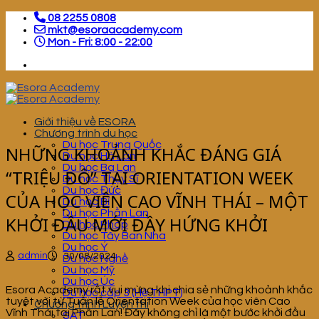
Skip
08 2255 0808
to
mkt@esoraacademy.com
content
Mon - Fri: 8:00 - 22:00
Giới thiệu về ESORA
Chương trình du học
Du học Trung Quốc
NHỮNG KHOẢNH KHẮC ĐÁNG GIÁ
Du học Hà Lan
Du học Ba Lan
“TRIỆU ĐÔ” TẠI ORIENTATION WEEK
Du học Thụy Sĩ
Du học Đức
CỦA HỌC VIÊN CAO VĨNH THÁI – MỘT
Du học Bỉ
Du học Phần Lan
KHỞI ĐẦU MỚI ĐẦY HỨNG KHỞI
Du học Pháp
Du học Tây Ban Nha
Du học Ý
admin
30/08/2024
Du học Nghề
Du học Mỹ
Du học Úc
Esora Academy rất vui mừng khi chia sẻ những khoảnh khắc
Du học cấp 3 (Hệ THPT)
tuyệt vời từ Tuần lễ Orientation Week của học viên Cao
Chương trình Luyện thi
Vĩnh Thái tại Phần Lan! Đây không chỉ là một bước khởi đầu
SAT