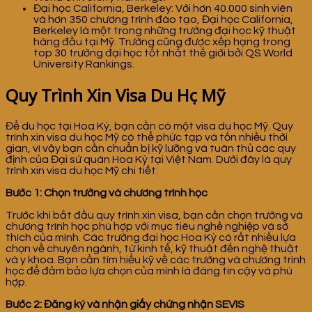
Đại học California, Berkeley: Với hơn 40.000 sinh viên
và hơn 350 chương trình đào tạo, Đại học California,
Berkeley là một trong những trường đại học kỹ thuật
hàng đầu tại Mỹ. Trường cũng được xếp hạng trong
top 30 trường đại học tốt nhất thế giới bởi QS World
University Rankings.
Quy Trình Xin Visa Du Học Mỹ
Để du học tại Hoa Kỳ, bạn cần có một visa du học Mỹ. Quy
trình xin visa du học Mỹ có thể phức tạp và tốn nhiều thời
gian, vì vậy bạn cần chuẩn bị kỹ lưỡng và tuân thủ các quy
định của Đại sứ quán Hoa Kỳ tại Việt Nam. Dưới đây là quy
trình xin visa du học Mỹ chi tiết:
Bước 1: Chọn trường và chương trình học
Trước khi bắt đầu quy trình xin visa, bạn cần chọn trường và
chương trình học phù hợp với mục tiêu nghề nghiệp và sở
thích của mình. Các trường đại học Hoa Kỳ có rất nhiều lựa
chọn về chuyên ngành, từ kinh tế, kỹ thuật đến nghệ thuật
và y khoa. Bạn cần tìm hiểu kỹ về các trường và chương trình
học để đảm bảo lựa chọn của mình là đáng tin cậy và phù
hợp.
Bước 2: Đăng ký và nhận giấy chứng nhận SEVIS