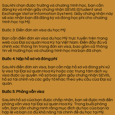
Sau khi chọn được trường và chương trình học, bạn cần
đăng ký và nhận giấy chứng nhận SEVIS (Student and
Exchange Visitor Information System). Giấy chứng nhận này
sẽ xác nhận bạn đã đăng ký và đóng học phí cho chương
trình học tại Mỹ.
Bước 3: Điền đơn xin visa du học Mỹ
Bạn cần điền đơn xin visa du học Mỹ trực tuyến trên trang
web của Đại sứ quán Hoa Kỳ tại Việt Nam. Điền đầy đủ và
chính xác thông tin trong đơn xin visa, bao gồm cả thông
tin về trường học và chương trình học mà bạn đã chọn.
Bước 4: Nộp hồ sơ và đóng phí
Sau khi điền đơn xin visa, bạn cần nộp hồ sơ và đóng phí xử
lý visa tại Đại sứ quán Hoa Kỳ hoặc các trung tâm dịch vụ
visa được ủy quyền. Hồ sơ bao gồm giấy chứng nhận SEVIS,
hồ sơ tài chính và các giấy tờ khác theo yêu cầu của Đại sứ
quán.
Bước 5: Phỏng vấn visa
Sau khi hồ sơ của bạn được chấp nhận, bạn sẽ được mời đến
phỏng vấn visa tại Đại sứ quán Hoa Kỳ. Trong buổi phỏng
vấn, bạn cần chứng minh rằng mục đích du học của bạn là
hợp lệ và bạn có đủ khả năng tài chính để du học tại Mỹ.