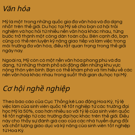
Văn hóa
Mỹ là một trong những quốc gia đa văn hóa và đa dạng
nhất trên thế giới. Du học tại Mỹ sẽ cho bạn cơ hội trải
nghiệm và học hỏi từ nhiều nền văn hóa khác nhau, từng
bước trở thành một công dân toàn cầu. Bên cạnh đó, bạn
cũng có thể rèn luyện kỹ năng giao tiếp và làm việc trong
môi trường đa văn hóa, điều rất quan trọng trong thế giới
ngày nay.
Ngoài ra, Mỹ còn có một nền văn hóa phong phú và đa
dạng, từ những thành phố sôi động đến những khu vực
nông thôn yên bình. Bạn có thể khám phá và tìm hiểu về các
nền văn hóa khác nhau trong suốt thời gian du học tại Mỹ.
Cơ hội nghề nghiệp
Theo báo cáo của Cục Thống kê Lao động Hoa Kỳ, tỷ lệ
việc làm của sinh viên quốc tế tốt nghiệp từ các trường đại
học Mỹ là 50%, cao hơn nhiều so với tỷ lệ của sinh viên quốc
tế tốt nghiệp từ các trường đại học khác trên thế giới. Điều
này cho thấy sự đánh giá cao của các nhà tuyển dụng đối
với chất lượng giáo dục và kỹ năng của sinh viên tốt nghiệp
từ Hoa Kỳ.