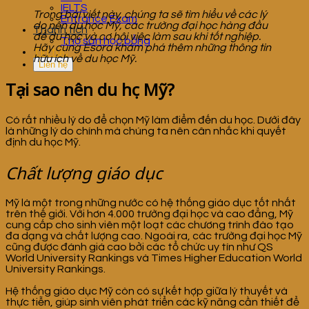
IELTS
Trong bài viết này, chúng ta sẽ tìm hiểu về các lý
Entrance Exam
do nên du học Mỹ, các trường đại học hàng đầu
Thành tích
để du học và cơ hội việc làm sau khi tốt nghiệp.
Thợ săn học bổng
Hãy cùng Esora khám phá thêm những thông tin
Tin tức
hữu ích về du học Mỹ.
Liên hệ
Tại sao nên du học Mỹ?
Có rất nhiều lý do để chọn Mỹ làm điểm đến du học. Dưới đây
là những lý do chính mà chúng ta nên cân nhắc khi quyết
định du học Mỹ.
Chất lượng giáo dục
Mỹ là một trong những nước có hệ thống giáo dục tốt nhất
trên thế giới. Với hơn 4.000 trường đại học và cao đẳng, Mỹ
cung cấp cho sinh viên một loạt các chương trình đào tạo
đa dạng và chất lượng cao. Ngoài ra, các trường đại học Mỹ
cũng được đánh giá cao bởi các tổ chức uy tín như QS
World University Rankings và Times Higher Education World
University Rankings.
Hệ thống giáo dục Mỹ còn có sự kết hợp giữa lý thuyết và
thực tiễn, giúp sinh viên phát triển các kỹ năng cần thiết để