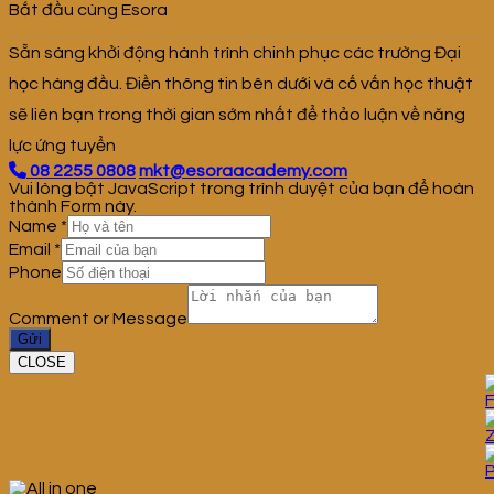
Bắt đầu cùng Esora
Sẵn sàng khởi động hành trình chinh phục các trường Đại
học hàng đầu. Điền thông tin bên dưới và cố vấn học thuật
sẽ liên bạn trong thời gian sớm nhất để thảo luận về năng
lực ứng tuyển
08 2255 0808
mkt@esoraacademy.com
Vui lòng bật JavaScript trong trình duyệt của bạn để hoàn
thành Form này.
Name
*
Email
*
Phone
Comment or Message
Gửi
CLOSE