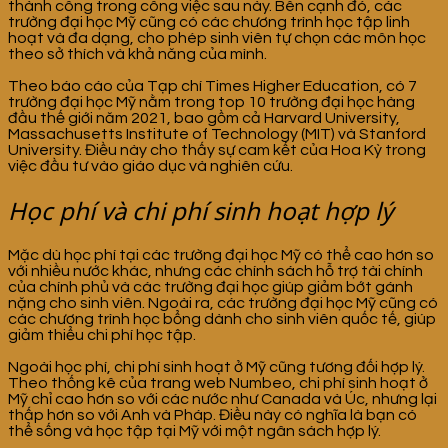
thành công trong công việc sau này. Bên cạnh đó, các
trường đại học Mỹ cũng có các chương trình học tập linh
hoạt và đa dạng, cho phép sinh viên tự chọn các môn học
theo sở thích và khả năng của mình.
Theo báo cáo của Tạp chí Times Higher Education, có 7
trường đại học Mỹ nằm trong top 10 trường đại học hàng
đầu thế giới năm 2021, bao gồm cả Harvard University,
Massachusetts Institute of Technology (MIT) và Stanford
University. Điều này cho thấy sự cam kết của Hoa Kỳ trong
việc đầu tư vào giáo dục và nghiên cứu.
Học phí và chi phí sinh hoạt hợp lý
Mặc dù học phí tại các trường đại học Mỹ có thể cao hơn so
với nhiều nước khác, nhưng các chính sách hỗ trợ tài chính
của chính phủ và các trường đại học giúp giảm bớt gánh
nặng cho sinh viên. Ngoài ra, các trường đại học Mỹ cũng có
các chương trình học bổng dành cho sinh viên quốc tế, giúp
giảm thiểu chi phí học tập.
Ngoài học phí, chi phí sinh hoạt ở Mỹ cũng tương đối hợp lý.
Theo thống kê của trang web Numbeo, chi phí sinh hoạt ở
Mỹ chỉ cao hơn so với các nước như Canada và Úc, nhưng lại
thấp hơn so với Anh và Pháp. Điều này có nghĩa là bạn có
thể sống và học tập tại Mỹ với một ngân sách hợp lý.