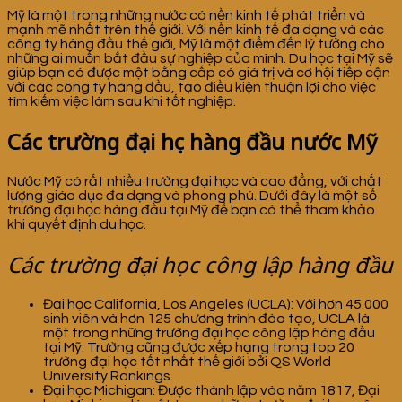
Mỹ là một trong những nước có nền kinh tế phát triển và
mạnh mẽ nhất trên thế giới. Với nền kinh tế đa dạng và các
công ty hàng đầu thế giới, Mỹ là một điểm đến lý tưởng cho
những ai muốn bắt đầu sự nghiệp của mình. Du học tại Mỹ sẽ
giúp bạn có được một bằng cấp có giá trị và cơ hội tiếp cận
với các công ty hàng đầu, tạo điều kiện thuận lợi cho việc
tìm kiếm việc làm sau khi tốt nghiệp.
Các trường đại học hàng đầu nước Mỹ
Nước Mỹ có rất nhiều trường đại học và cao đẳng, với chất
lượng giáo dục đa dạng và phong phú. Dưới đây là một số
trường đại học hàng đầu tại Mỹ để bạn có thể tham khảo
khi quyết định du học.
Các trường đại học công lập hàng đầu
Đại học California, Los Angeles (UCLA): Với hơn 45.000
sinh viên và hơn 125 chương trình đào tạo, UCLA là
một trong những trường đại học công lập hàng đầu
tại Mỹ. Trường cũng được xếp hạng trong top 20
trường đại học tốt nhất thế giới bởi QS World
University Rankings.
Đại học Michigan: Được thành lập vào năm 1817, Đại