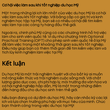
Cơ hội việc làm sau khi tốt nghiệp du học Mỹ
Một trong những lợi ích lớn nhất của việc du học Mỹ là cơ hội
việc làm sau khi tốt nghiệp. Với bằng cấp có giá trị và kinh
nghiệm học tập tại Mỹ, bạn sẽ có nhiều cơ hội để tìm kiếm
việc làm tại các công ty hàng đầu thế giới.
Ngoài ra, chính phủ Mỹ cũng có các chương trình hỗ trợ việc
làm cho sinh viên quốc tế. Ví dụ như chương trình Optional
Practical Training (OPT) cho phép sinh viên quốc tế ở lại Mỹ
để làm việc trong một khoảng thời gian sau khi tốt nghiệp.
Điều này giúp bạn có thêm thời gian để tìm kiếm việc làm và
tích lũy kinh nghiệm làm việc tại Mỹ.
Kết luận
Du học Mỹ là một trải nghiệm tuyệt vời cho bất kỳ ai muốn
mở rộng kiến thức và trải nghiệm cuộc sống mới. Với chất
lượng giáo dục cao, chi phí hợp lý, môi trường đa văn hóa và
cơ hội nghề nghiệp hấp dẫn, Mỹ là một trong những điểm
đến hàng đầu cho du học sinh trên thế giới.
Nếu bạn đang có dự định du học Mỹ, hãy cân nhắc kỹ các lợi
ích và lựa chọn trường phù hợp với mục tiêu của mình. Chúc
bạn thành công trong việc du học tại Mỹ!