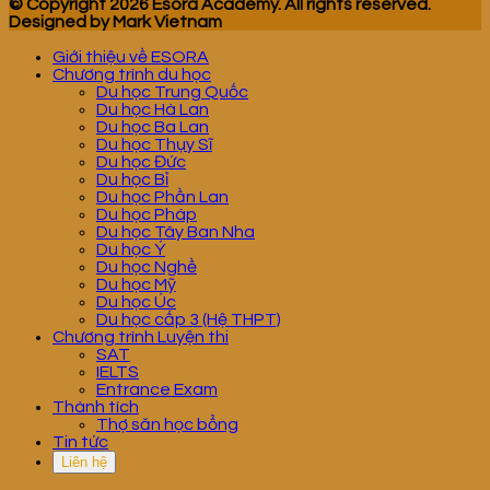
© Copyright 2026 Esora Academy. All rights reserved.
Designed by Mark Vietnam
Giới thiệu về ESORA
Chương trình du học
Du học Trung Quốc
Du học Hà Lan
Du học Ba Lan
Du học Thụy Sĩ
Du học Đức
Du học Bỉ
Du học Phần Lan
Du học Pháp
Du học Tây Ban Nha
Du học Ý
Du học Nghề
Du học Mỹ
Du học Úc
Du học cấp 3 (Hệ THPT)
Chương trình Luyện thi
SAT
IELTS
Entrance Exam
Thành tích
Thợ săn học bổng
Tin tức
Liên hệ