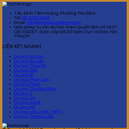
136, Đinh Tiên Hoàng, Phường Tân Định.
Tel:
08 2255 0808
Email:
mkt@esoraacademy.com
Giấy phép tư vấn du học theo Quyết định số 3437-
QĐ-SGDĐT được cấp bởi Sở Giáo Dục và Đào tạo
TPHCM
LIÊN KẾT NHANH
Du Học Hà Lan
Du Học Ba Lan
Du Học Thụy Sỹ
Du Học Đức
Du Học Bỉ
Du Hoc Phần Lan
Du Học Pháp
Du Học Tây Ban Nha
Du Học Ý
Du Học Úc
Du Học Nghề
Du Học Mỹ
Du học cấp 3 (Hệ THPT)
Du học Trung Quốc